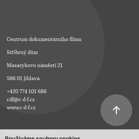
Centrum dokumentárního filmu
Stříbrný dům
Masarykovo náměstí 21
586 01 Jihlava
+420 774 101 686
cdf@c-d-f.cz
www.c-d-f.cz
OTEVÍRACÍ HODINY
Používáme soubory cookies