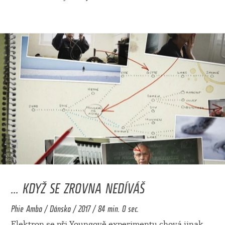
... KDYŽ SE ZROVNA NEDÍVÁŠ
Phie Ambo / Dánsko / 2017 / 84 min. 0 sec.
Elektron se při Youngově experimentu chová jinak,