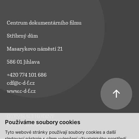
Centrum dokumentárního filmu
Stříbrný dům
Masarykovo náměstí 21
586 01 Jihlava
+420 774 101 686
cdf@c-d-f.cz
www.c-d-f.cz
OTEVÍRACÍ HODINY
Používáme soubory cookies
Po–Pá:
10.00–18.00
Tyto webové stránky používají soubory cookies a další
So:
na požádání
sledovací nástroje s cílem vylepšení uživatelského prostředí,