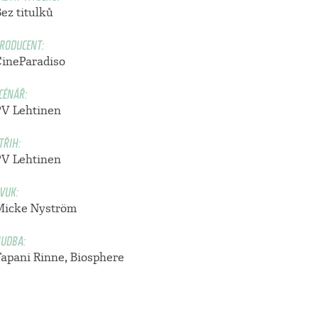
ez titulků
RODUCENT:
CineParadiso
CÉNÁŘ:
PV Lehtinen
TŘIH:
PV Lehtinen
VUK:
Micke Nyström
UDBA:
Tapani Rinne
,
Biosphere