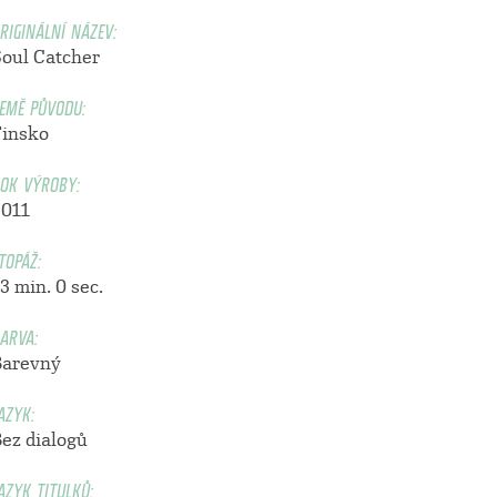
RIGINÁLNÍ NÁZEV:
Soul Catcher
EMĚ PŮVODU:
Finsko
OK VÝROBY:
2011
TOPÁŽ:
3 min. 0 sec.
ARVA:
Barevný
AZYK:
Bez dialogů
AZYK TITULKŮ: