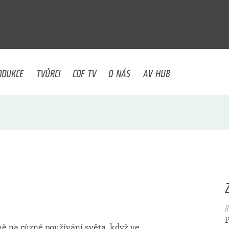
U
ODUKCE
TVŮRCI
CDF TV
O NÁS
AV HUB
R
ě na různé používání světa, když ve