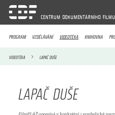
CENTRUM
DOKUMENTÁRNÍHO
FILM
PROGRAM
VZDĚLÁVÁNÍ
VIDEOTÉKA
KNIHOVNA
PR
VIDEOTÉKA
LAPAČ DUŠE
LAPAČ DUŠE
FilmPLÁŽ
upomíná v konkrétní i symbolické rovin