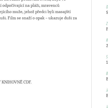
O
í odpočívající na pláži, mravenců
ícího muže, jehož předci byli masajští
 duši. Film se snaží o opak – ukazuje duši za
Z
R
S
1
B
 KNIHOVNĚ CDF.
J
J