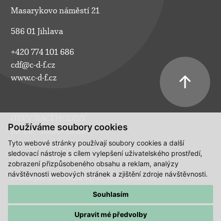
Masarykovo náměstí 21
586 01 Jihlava
+420 774 101 686
cdf@c-d-f.cz
www.c-d-f.cz
OTEVÍRACÍ HODINY
Používáme soubory cookies
Po–Pá:
10.00–18.00
Tyto webové stránky používají soubory cookies a další
So:
na požádání
sledovací nástroje s cílem vylepšení uživatelského prostředí,
Ne:
na požádání
zobrazení přizpůsobeného obsahu a reklam, analýzy
návštěvnosti webových stránek a zjištění zdroje návštěvnosti.
Polední pauza ve všední dny a v sobotu 13:00 - 14:00.
Souhlasím
Upravit mé předvolby