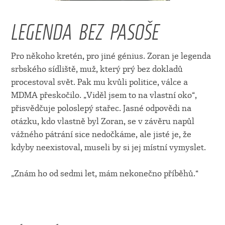
LEGENDA BEZ PASOŠE
Pro někoho kretén, pro jiné génius. Zoran je legenda
srbského sídliště, muž, který prý bez dokladů
procestoval svět. Pak mu kvůli politice, válce a
MDMA přeskočilo. „Viděl jsem to na vlastní oko“,
přisvědčuje poloslepý stařec. Jasné odpovědi na
otázku, kdo vlastně byl Zoran, se v závěru napůl
vážného pátrání sice nedočkáme, ale jisté je, že
kdyby neexistoval, museli by si jej místní vymyslet.
„Znám ho od sedmi let, mám nekonečno příběhů.“