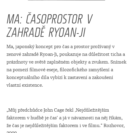
MA: ČASOPROSTOR V
ZAHRADĚ RYOAN-JI
Ma, japonský koncept pro čas a prostor prožívaný v
zenové zahradě Ryoan-Ji, poukazuje na důležitost ticha a
prázdnoty ve světě zaplněném objekty a zvukem. Snímek
na pomezí filmové eseje, filozofického zamyšlení a
konceptuálního díla vybízí k zastavení a zakoušení
vlastní existence.
„Můj předchůdce John Cage řekl ‚Nejdůležitějším
faktorem v hudbě je čas‘ a já v návaznosti na něj říkám,
že čas je nejdůležitějším faktorem i ve filmu.“ Rozhovor,