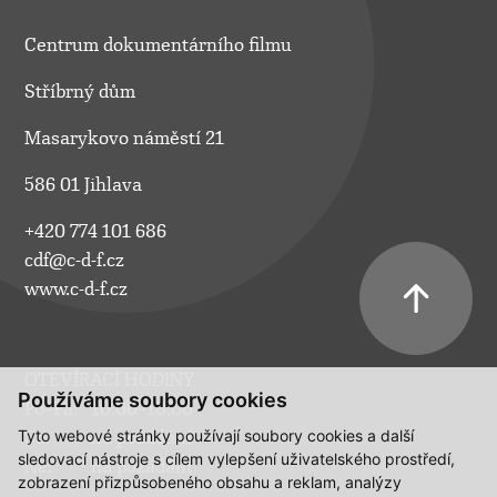
Centrum dokumentárního filmu
Stříbrný dům
Masarykovo náměstí 21
586 01 Jihlava
+420 774 101 686
cdf@c-d-f.cz
www.c-d-f.cz
OTEVÍRACÍ HODINY
Používáme soubory cookies
Po–Pá:
10.00–18.00
Tyto webové stránky používají soubory cookies a další
So:
na požádání
sledovací nástroje s cílem vylepšení uživatelského prostředí,
Ne:
na požádání
zobrazení přizpůsobeného obsahu a reklam, analýzy