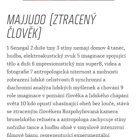
MAJJUDO (ZTRACENÝ
ČLOVĚK)
1 Senegal 2 duše tmy 3 stíny nemají domov 4 tanec,
hudba, elektroakustický zvuk 5 imaginace spojující
tělo a duši 6 impresionistický mix super8, videa a
fotografie 7 antropologická niternost a možnosti
zobrazení lidské celistvosti 8 synchronní a
diachronní analýza lidských myšlenek a chování 9
role imaginace v poznání člověka a lidského chápání
světa 10 kdo opustí uhasínající oheň bez louče, stává
se ztraceným člověkem Rozpohybovaná kamera
bruselského režiséra a antropologa zachycuje stíny
nočního tance a hudbu ohně v smyslově intenzivní
filmové básni, reprezentující experimentální