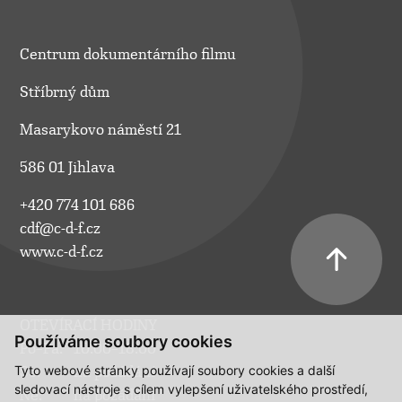
Centrum dokumentárního filmu
Stříbrný dům
Masarykovo náměstí 21
586 01 Jihlava
+420 774 101 686
cdf@c-d-f.cz
www.c-d-f.cz
OTEVÍRACÍ HODINY
Používáme soubory cookies
Po–Pá:
10.00–18.00
Tyto webové stránky používají soubory cookies a další
So:
na požádání
sledovací nástroje s cílem vylepšení uživatelského prostředí,
Ne:
na požádání