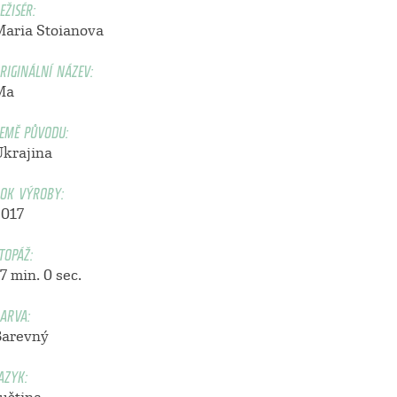
EŽISÉR:
Maria Stoianova
RIGINÁLNÍ NÁZEV:
Ma
EMĚ PŮVODU:
Ukrajina
OK VÝROBY:
2017
TOPÁŽ:
7 min. 0 sec.
ARVA:
Barevný
AZYK: