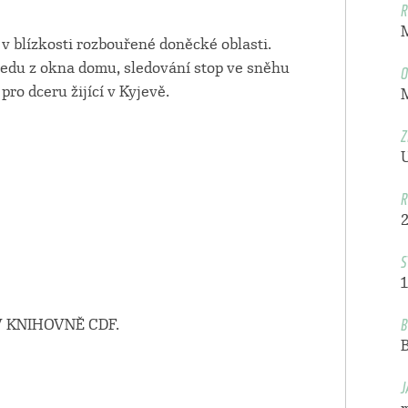
R
 blízkosti rozbouřené doněcké oblasti.
O
du z okna domu, sledování stop ve sněhu
pro dceru žijící v Kyjevě.
Z
R
S
1
B
 KNIHOVNĚ CDF.
J