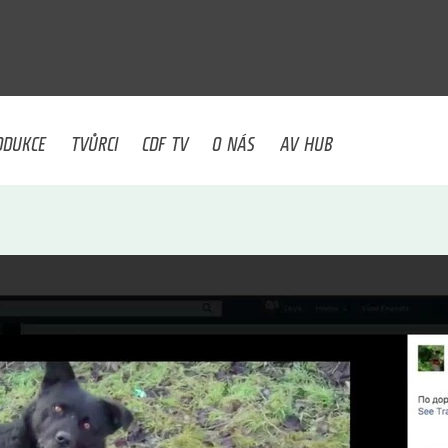
U
ODUKCE
TVŮRCI
CDF TV
O NÁS
AV HUB