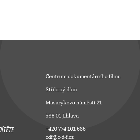
Centrum dokumentárního filmu
Stříbrný dům
Masarykovo náměstí 21
586 01 Jihlava
ÍTĚTE
+420 774 101 686
cdf@c-d-f.cz