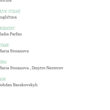
ruština
AZYK TITULKŮ:
ngličtina
RODUCENT:
Nadia Parfan
CÉNÁŘ:
Maria Stoianova
TŘIH:
Maria Stoianova , Dmytro Nesterov
VUK:
Bohdan Barakovskyh