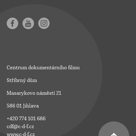
Centrum dokumentárního filmu
Stříbrný dům
Masarykovo náměstí 21
586 01 Jihlava
+420 774 101 686
cdf@c-d-f.cz
www.c-d-f.cz