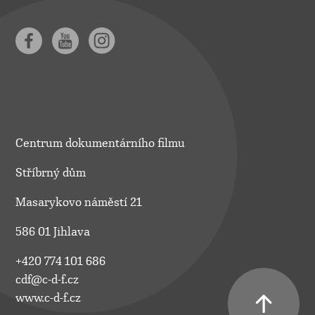
Centrum dokumentárního filmu
Stříbrný dům
Masarykovo náměstí 21
586 01 Jihlava
+420 774 101 686
cdf@c-d-f.cz
www.c-d-f.cz