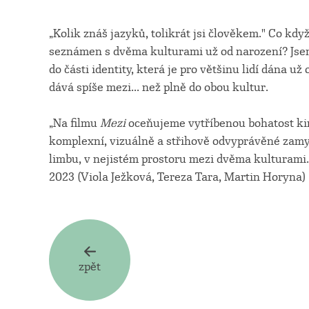
„Kolik znáš jazyků, tolikrát jsi člověkem." Co kd
seznámen s dvěma kulturami už od narození? Jsem
do části identity, která je pro většinu lidí dána 
dává spíše mezi... než plně do obou kultur.
„Na filmu
Mezi
oceňujeme vytříbenou bohatost ki
komplexní, vizuálně a střihově odvyprávěné zamyšl
limbu, v nejistém prostoru mezi dvěma kulturami
2023 (Viola Ježková, Tereza Tara, Martin Horyna)
zpět