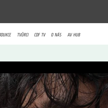
U
ODUKCE
TVŮRCI
CDF TV
O NÁS
AV HUB