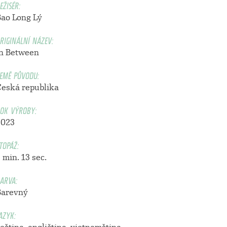
EŽISÉR:
Bao Long Lý
RIGINÁLNÍ NÁZEV:
In Between
EMĚ PŮVODU:
Česká republika
OK VÝROBY:
2023
TOPÁŽ:
 min. 13 sec.
ARVA:
Barevný
AZYK: