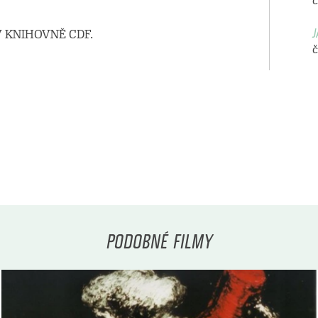
č
J
 KNIHOVNĚ CDF.
č
PODOBNÉ FILMY