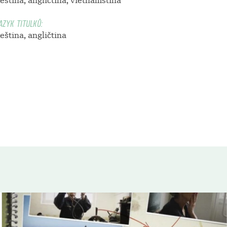
eština, angličtina, vietnamština
AZYK TITULKŮ:
eština, angličtina