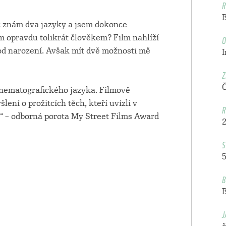
R
yž znám dva jazyky a jsem dokonce
O
 opravdu tolikrát člověkem? Film nahlíží
už od narození. Avšak mít dvě možnosti mě
Z
nematografického jazyka. Filmově
ení o prožitcích těch, kteří uvízli v
R
.“ – odborná porota My Street Films Award
S
5
B
J