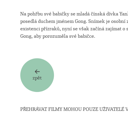
Na pohřbu své babičky se mladá čínská dívka Yanl
posedlá duchem jménem Gong. Snímek je osobní zp
existenci přízraků, nyní se však začíná zajímat o s
Gong, aby porozuměla své babičce.
zpět
PŘEHRÁVAT FILMY MOHOU POUZE UŽIVATELÉ V