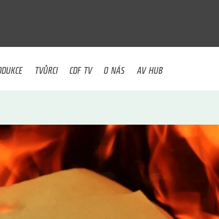
U
ODUKCE
TVŮRCI
CDF TV
O NÁS
AV HUB