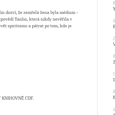
R
Y
in dozví, že zemřelá žena byla médium –
O
ovědí Yanlin, která nikdy nevěřila v
vět spiritismu a pátrat po tom, kdo je
Z
R
S
1
B
 KNIHOVNĚ CDF.
J