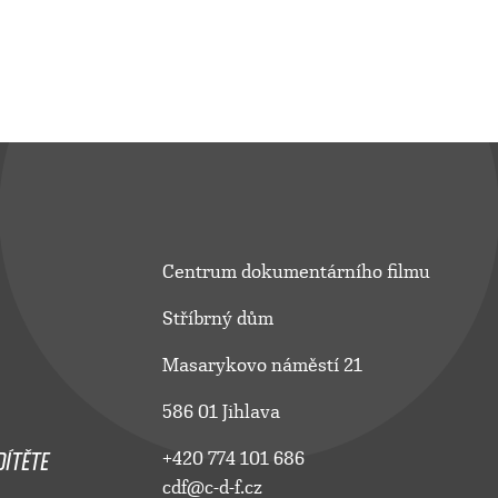
Centrum dokumentárního filmu
Stříbrný dům
Masarykovo náměstí 21
586 01 Jihlava
ÍTĚTE
+420 774 101 686
cdf@c-d-f.cz