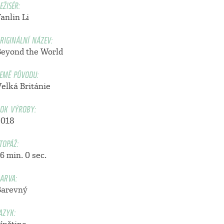
EŽISÉR:
anlin Li
RIGINÁLNÍ NÁZEV:
Beyond the World
EMĚ PŮVODU:
Velká Británie
OK VÝROBY:
2018
TOPÁŽ:
6 min. 0 sec.
ARVA:
Barevný
AZYK: