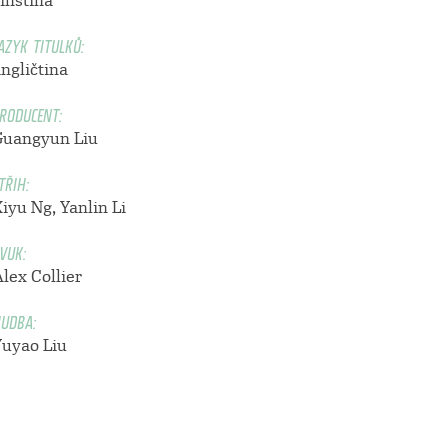
ínština
AZYK TITULKŮ:
ngličtina
RODUCENT:
Guangyun Liu
TŘIH:
iyu Ng, Yanlin Li
VUK:
lex Collier
UDBA:
Yuyao Liu