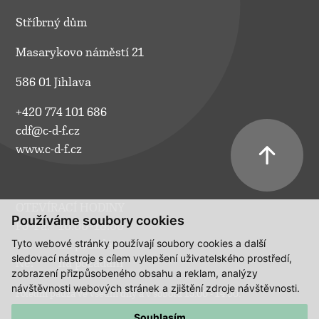
Stříbrný dům
Masarykovo náměstí 21
586 01 Jihlava
+420 774 101 686
cdf@c-d-f.cz
www.c-d-f.cz
OTEVÍRACÍ HODINY
Používáme soubory cookies
Po–Pá:
10.00–18.00
Tyto webové stránky používají soubory cookies a další
So:
na požádání
sledovací nástroje s cílem vylepšení uživatelského prostředí,
Ne:
na požádání
zobrazení přizpůsobeného obsahu a reklam, analýzy
návštěvnosti webových stránek a zjištění zdroje návštěvnosti.
Polední pauza ve všední dny a v sobotu 13:00 - 14:00.
Souhlasím