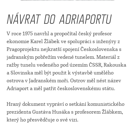
NÁVRAT DO ADRIAPORTU
V roce 1975 navrhl a propočítal český profesor
ekonomie Karel Žlábek ve spolupráci s inženýry z
Pragoprojektu nejkratší spojení Československa s
jadranským pobřežím vedené tunelem. Materiál z
ražby tunelu vedeného pod územím ČSSR, Rakouska
a Slovinska měl být použit k výstavbě umělého
ostrova v Jadranském moři. Ostrov měl nést název
Adriaport a měl patřit československému státu.
Hraný dokument vypráví o setkání komunistického
prezidenta Gustáva Husáka s profesorem Žlábkem,
který ho přesvědčuje o své vizi.