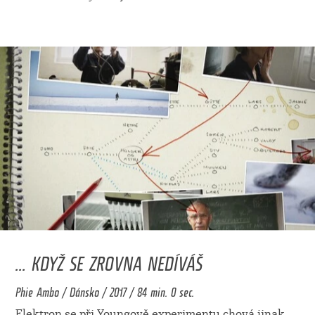
... KDYŽ SE ZROVNA NEDÍVÁŠ
Phie Ambo / Dánsko / 2017 / 84 min. 0 sec.
Elektron se při Youngově experimentu chová jinak,