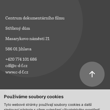
Centrum dokumentárního filmu
Stříbrný dům
Masarykovo náměstí 21
586 01 Jihlava
+420 774 101 686
cdf@c-d-f.cz
www.c-d-f.cz
OTEVÍRACÍ HODINY
Používáme soubory cookies
Po–Pá:
10.00–18.00
Tyto webové stránky používají soubory cookies a další
So:
na požádání
sledovací nástroje s cílem vylepšení uživatelského prostředí,