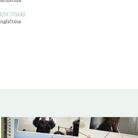
barmština
AZYK TITULKŮ:
ngličtina