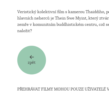
Veristický kolektivní film s kamerou Thaiddiho, 
hlavních neherců je Thein Swe Myint, který ztvárn
zemře v komunitním buddhistickém centru, což se
naložit?
zpět
PŘEHRÁVAT FILMY MOHOU POUZE UŽIVATELÉ V