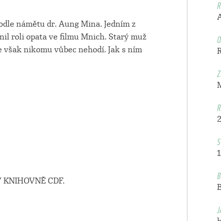
R
podle námětu dr. Aung Mina. Jedním z
O
il roli opata ve filmu Mnich. Starý muž
 však nikomu vůbec nehodí. Jak s ním
Z
R
S
1
B
 KNIHOVNĚ CDF.
J