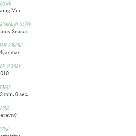
EŽISÉR:
Aung Min
RIGINÁLNÍ NÁZEV:
Rainy Season
EMĚ PŮVODU:
Myanmar
OK VÝROBY:
2010
TOPÁŽ:
2 min. 0 sec.
ARVA:
Barevný
AZYK: