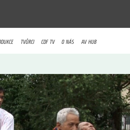
U
ODUKCE
TVŮRCI
CDF TV
O NÁS
AV HUB