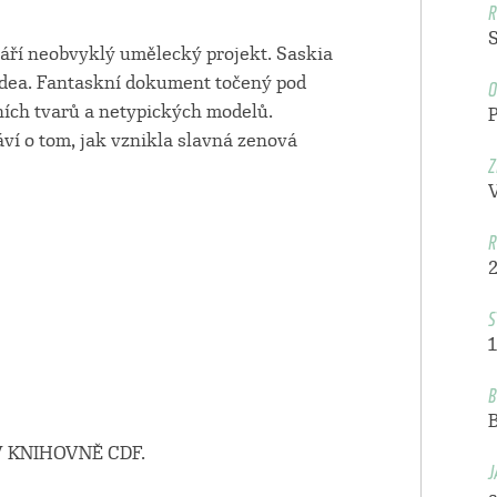
R
áří neobvyklý umělecký projekt. Saskia
O
videa. Fantaskní dokument točený pod
ních tvarů a netypických modelů.
P
ví o tom, jak vznikla slavná zenová
Z
R
S
1
B
 KNIHOVNĚ CDF.
J