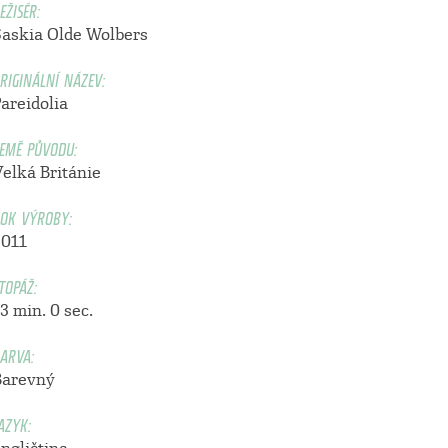
EŽISÉR:
Saskia Olde Wolbers
RIGINÁLNÍ NÁZEV:
areidolia
EMĚ PŮVODU:
Velká Británie
OK VÝROBY:
2011
TOPÁŽ:
3 min. 0 sec.
ARVA:
Barevný
AZYK: