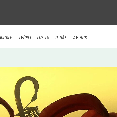
U
ODUKCE
TVŮRCI
CDF TV
O NÁS
AV HUB