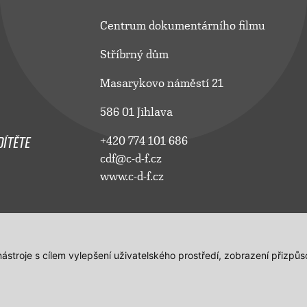
Centrum dokumentárního filmu
Stříbrný dům
Masarykovo náměstí 21
586 01 Jihlava
ÍTĚTE
+420 774 101 686
cdf@c-d-f.cz
www.c-d-f.cz
 nástroje s cílem vylepšení uživatelského prostředí, zobrazení přiz