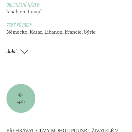
ORIGINÁLNÍ NÁZEV:
lasah em tusajil
ZEMĚ PŮVODU:
Německo, Katar, Libanon, Francie, Sýrie
další
zpět
PŘEHRÁVAT FILMY MOHOU POUZE UŽIVATELÉ V