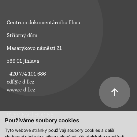
Centrum dokumentárního filmu
Stříbrný dům
Masarykovo náměstí 21
586 01 Jihlava
+420 774 101 686
cdf@c-d-f.cz
www.c-d-f.cz
OTEVÍRACÍ HODINY
Používáme soubory cookies
Po–Pá:
10.00–18.00
Tyto webové stránky používají soubory cookies a další
So:
na požádání
sledovací nástroje s cílem vylepšení uživatelského prostředí,