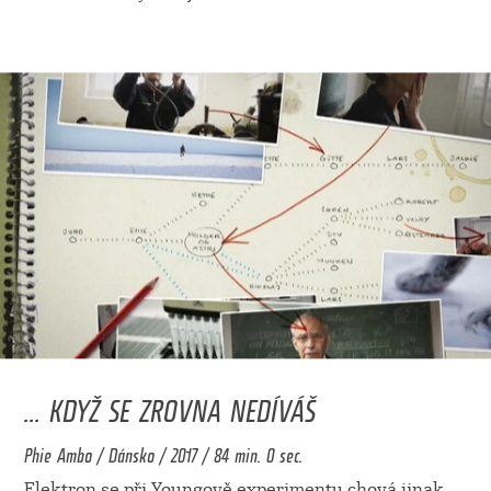
... KDYŽ SE ZROVNA NEDÍVÁŠ
Phie Ambo / Dánsko / 2017 / 84 min. 0 sec.
Elektron se při Youngově experimentu chová jinak,