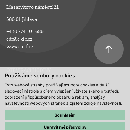
Masarykovo náměstí 21
586 01 Jihlava
+420 774 101 686
cdf@c-d-f.cz
www.c-d-f.cz
OTEVÍRACÍ HODINY
Používáme soubory cookies
Po–Pá:
10.00–18.00
Tyto webové stránky používají soubory cookies a další
So:
na požádání
sledovací nástroje s cílem vylepšení uživatelského prostředí,
Ne:
na požádání
zobrazení přizpůsobeného obsahu a reklam, analýzy
návštěvnosti webových stránek a zjištění zdroje návštěvnosti.
Polední pauza ve všední dny a v sobotu 13:00 - 14:00.
Souhlasím
Upravit mé předvolby