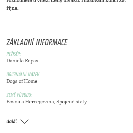
rozhodněte o vítězi Ceny diváků. Hlasování končí 29.
října.
ZÁKLADNÍ INFORMACE
REŽISÉR:
Daniela Repas
ORIGINÁLNÍ NÁZEV:
Dogs of Home
ZEMĚ PŮVODU:
Bosna a Hercegovina, Spojené státy
další