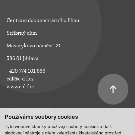
Centrum dokumentárního filmu
Stříbrný dům
Masarykovo náměstí 21
586 01 Jihlava
+420 774 101 686
cdf@c-d-f.cz
www.c-d-f.cz
OTEVÍRACÍ HODINY
Používáme soubory cookies
Po–Pá:
10.00–18.00
Tyto webové stránky používají soubory cookies a další
So:
na požádání
sledovací nástroje s cílem vylepšení uživatelského prostředí,
Ne:
na požádání