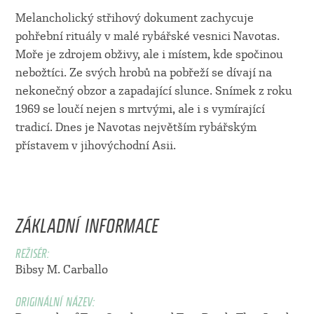
Melancholický střihový dokument zachycuje
pohřební rituály v malé rybářské vesnici Navotas.
Moře je zdrojem obživy, ale i místem, kde spočinou
nebožtíci. Ze svých hrobů na pobřeží se dívají na
nekonečný obzor a zapadající slunce. Snímek z roku
1969 se loučí nejen s mrtvými, ale i s vymírající
tradicí. Dnes je Navotas největším rybářským
přístavem v jihovýchodní Asii.
ZÁKLADNÍ INFORMACE
REŽISÉR:
Bibsy M. Carballo
ORIGINÁLNÍ NÁZEV: