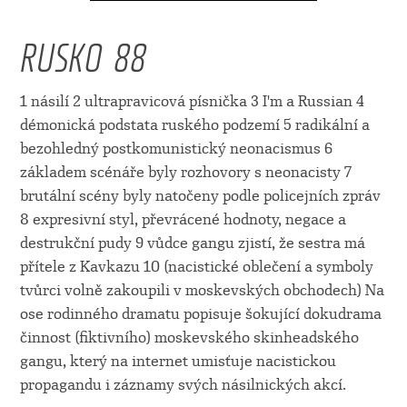
RUSKO 88
1 násilí 2 ultrapravicová písnička 3 I'm a Russian 4
démonická podstata ruského podzemí 5 radikální a
bezohledný postkomunistický neonacismus 6
základem scénáře byly rozhovory s neonacisty 7
brutální scény byly natočeny podle policejních zpráv
8 expresivní styl, převrácené hodnoty, negace a
destrukční pudy 9 vůdce gangu zjistí, že sestra má
přítele z Kavkazu 10 (nacistické oblečení a symboly
tvůrci volně zakoupili v moskevských obchodech) Na
ose rodinného dramatu popisuje šokující dokudrama
činnost (fiktivního) moskevského skinheadského
gangu, který na internet umisťuje nacistickou
propagandu i záznamy svých násilnických akcí.