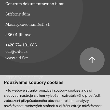
Centrum dokumentárního filmu
Stříbrný dům
Masarykovo náměstí 21
586 01 Jihlava
+420 774 101 686
cdf@c-d-f.cz
www.c-d-f.cz
OTEVÍRACÍ HODINY
Používáme soubory cookies
Po–Pá:
10.00–18.00
Tyto webové stránky používají soubory cookies a další
So:
na požádání
sledovací nástroje s cílem vylepšení uživatelského prostředí,
Ne:
na požádání
zobrazení přizpůsobeného obsahu a reklam, analýzy
návštěvnosti webových stránek a zjištění zdroje návštěvnosti.
Polední pauza ve všední dny a v sobotu 13:00 - 14:00.