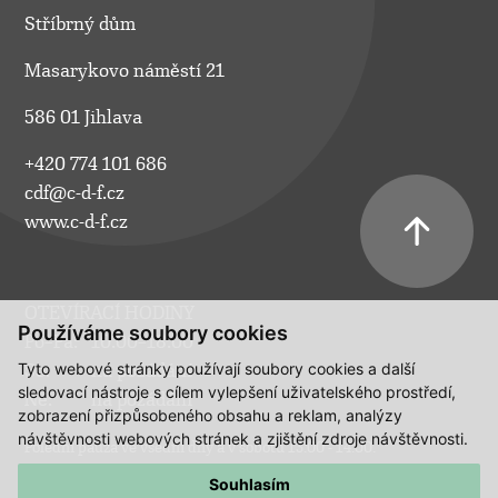
Stříbrný dům
Masarykovo náměstí 21
586 01 Jihlava
+420 774 101 686
cdf@c-d-f.cz
www.c-d-f.cz
OTEVÍRACÍ HODINY
Používáme soubory cookies
Po–Pá:
10.00–18.00
Tyto webové stránky používají soubory cookies a další
So:
na požádání
sledovací nástroje s cílem vylepšení uživatelského prostředí,
Ne:
na požádání
zobrazení přizpůsobeného obsahu a reklam, analýzy
návštěvnosti webových stránek a zjištění zdroje návštěvnosti.
Polední pauza ve všední dny a v sobotu 13:00 - 14:00.
Souhlasím