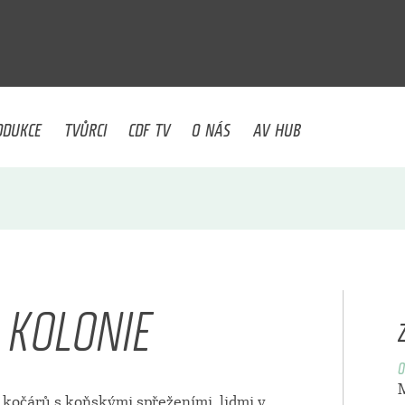
U
ODUKCE
TVŮRCI
CDF TV
O NÁS
AV HUB
 KOLONIE
O
né kočárů s koňskými spřeženími, lidmi v