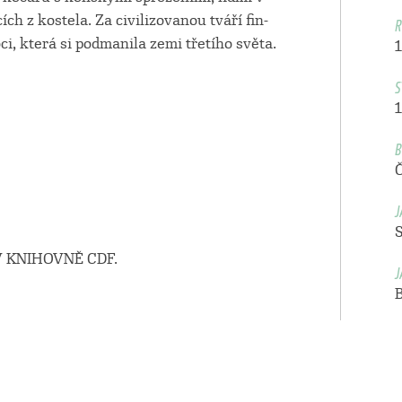
R
h z kostela. Za civilizovanou tváří fin-
i, která si podmanila zemi třetího světa.
S
1
B
J
S
 KNIHOVNĚ CDF.
J
B