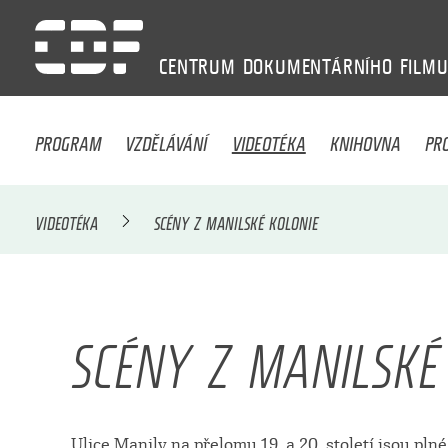
CENTRUM
DOKUMENTÁRNÍHO
FILM
PROGRAM
VZDĚLÁVÁNÍ
VIDEOTÉKA
KNIHOVNA
PR
VIDEOTÉKA
SCÉNY Z MANILSKÉ KOLONIE
SCÉNY Z MANILSKÉ
Ulice Manily na přelomu 19. a 20. století jsou pl