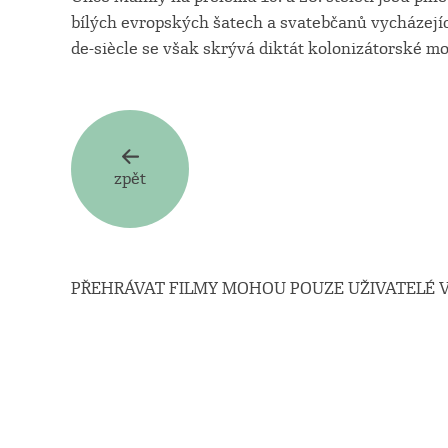
bílých evropských šatech a svatebčanů vycházejícíc
de-siècle se však skrývá diktát kolonizátorské moc
zpět
PŘEHRÁVAT FILMY MOHOU POUZE UŽIVATELÉ V