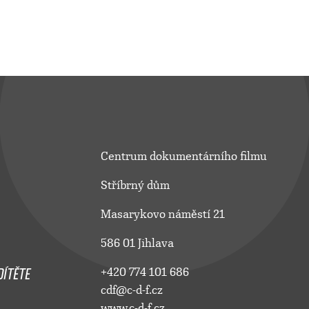
Centrum dokumentárního filmu
Stříbrný dům
Masarykovo náměstí 21
586 01 Jihlava
ÍTĚTE
+420 774 101 686
cdf@c-d-f.cz
www.c-d-f.cz