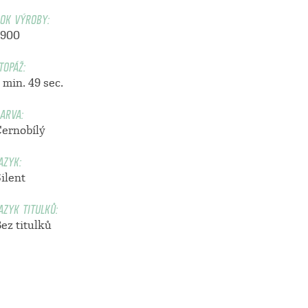
OK VÝROBY:
1900
TOPÁŽ:
 min. 49 sec.
ARVA:
Černobílý
AZYK:
ilent
AZYK TITULKŮ:
ez titulků