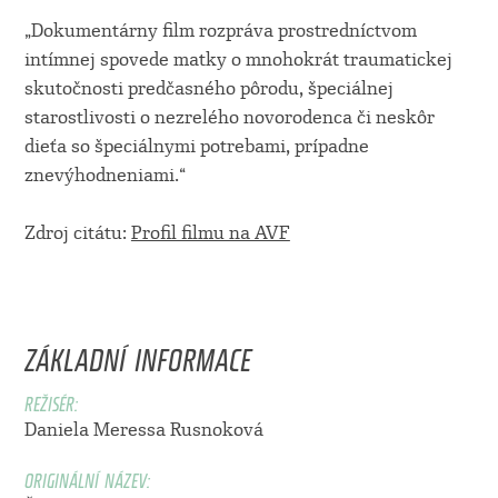
„Dokumentárny film rozpráva prostredníctvom
intímnej spovede matky o mnohokrát traumatickej
skutočnosti predčasného pôrodu, špeciálnej
starostlivosti o nezrelého novorodenca či neskôr
dieťa so špeciálnymi potrebami, prípadne
znevýhodneniami.“
Zdroj citátu:
Profil filmu na AVF
ZÁKLADNÍ INFORMACE
REŽISÉR:
Daniela Meressa Rusnoková
ORIGINÁLNÍ NÁZEV: