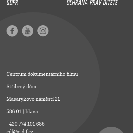
GDPR
OCHRANA PRÁV DÍTĚTE
Centrum dokumentárního filmu
Stříbrný dům
Masarykovo náměstí 21
586 01 Jihlava
+420 774 101 686
cdf@c-d-f.cz