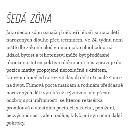
ŠEDÁ ZÓNA
Jako šedou zónu označují někteří lékaři situaci dětí
narozených dlouho před termínem. Ve 24. týdnu není
ještě dle zákona plod vnímán jako plnohodnotná
lidská bytost a těhotenství může být předčasně
ukončeno. Introspektivní dokument nás vpravuje do
pozice matky propojené nerozlučně s dítětem,
kterému hned od narození dávali doktoři malé šance
na život. Filmová pocta matkám a rodinám předčasně
narozených dětí vyniká až trýznivou, ale přesto
odzbrojující upřímností, se kterou režisérka
promlouvá o vlastních pocitech strachu, ponížení,
bezvýchodnosti, ale i naděje, když její syn učiní další
pokroky.