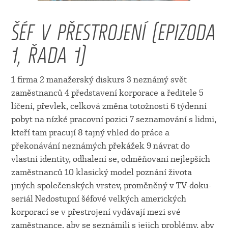
ŠÉF V PŘESTROJENÍ (EPIZODA
1, ŘADA 1)
1 firma 2 manažerský diskurs 3 neznámý svět
zaměstnanců 4 představení korporace a ředitele 5
líčení, převlek, celková změna totožnosti 6 týdenní
pobyt na nízké pracovní pozici 7 seznamování s lidmi,
kteří tam pracují 8 tajný vhled do práce a
překonávání neznámých překážek 9 návrat do
vlastní identity, odhalení se, odměňovaní nejlepších
zaměstnanců 10 klasický model poznání života
jiných společenských vrstev, proměněný v TV-doku-
seriál Nedostupní šéfové velkých amerických
korporací se v přestrojení vydávají mezi své
zaměstnance, aby se seznámili s jejich problémy, aby