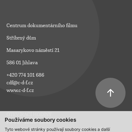
Centrum dokumentárního filmu
Stříbrný dům
Masarykovo náměstí 21
586 01 Jihlava
+420 774 101 686
cdf@c-d-f.cz
www.c-d-f.cz
OTEVÍRACÍ HODINY
Používáme soubory cookies
Po–Pá:
10.00–18.00
Tyto webové stránky používají soubory cookies a další
So:
na požádání