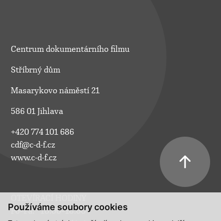
Centrum dokumentárního filmu
Stříbrný dům
Masarykovo náměstí 21
586 01 Jihlava
+420 774 101 686
cdf@c-d-f.cz
www.c-d-f.cz
OTEVÍRACÍ HODINY
Používáme soubory cookies
Po–Pá:
10.00–18.00