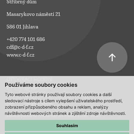
Stříbrný dům
Masarykovo náměstí 21
586 01 Jihlava
+420 774 101 686
cdf@c-d-f.cz
www.c-d-f.cz
OTEVÍRACÍ HODINY
Používáme soubory cookies
Po–Pá:
10.00–18.00
Tyto webové stránky používají soubory cookies a další
So:
na požádání
sledovací nástroje s cílem vylepšení uživatelského prostředí,
Ne:
na požádání
zobrazení přizpůsobeného obsahu a reklam, analýzy
návštěvnosti webových stránek a zjištění zdroje návštěvnosti.
Polední pauza ve všední dny a v sobotu 13:00 - 14:00.
Souhlasím