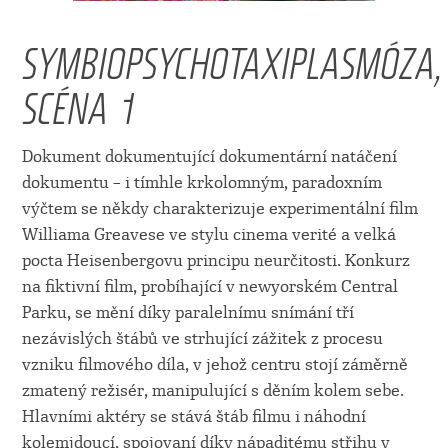
SYMBIOPSYCHOTAXIPLASMÓZA,
SCÉNA 1
Dokument dokumentující dokumentární natáčení
dokumentu – i tímhle krkolomným, paradoxním
výčtem se někdy charakterizuje experimentální film
Williama Greavese ve stylu cinema verité a velká
pocta Heisenbergovu principu neurčitosti. Konkurz
na fiktivní film, probíhající v newyorském Central
Parku, se mění díky paralelnímu snímání tří
nezávislých štábů ve strhující zážitek z procesu
vzniku filmového díla, v jehož centru stojí záměrně
zmatený režisér, manipulující s děním kolem sebe.
Hlavními aktéry se stává štáb filmu i náhodní
kolemjdoucí, spojovaní díky nápaditému střihu v