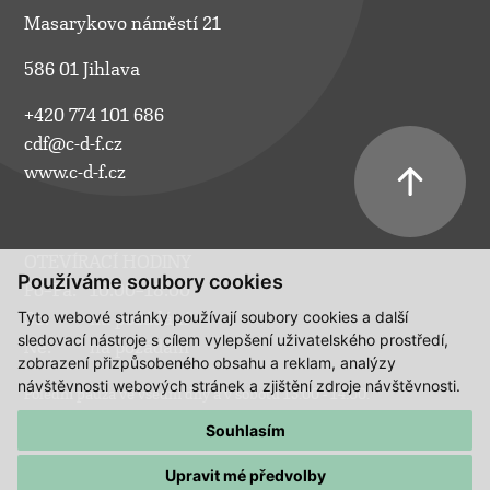
Masarykovo náměstí 21
586 01 Jihlava
+420 774 101 686
cdf@c-d-f.cz
www.c-d-f.cz
OTEVÍRACÍ HODINY
Používáme soubory cookies
Po–Pá:
10.00–18.00
Tyto webové stránky používají soubory cookies a další
So:
na požádání
sledovací nástroje s cílem vylepšení uživatelského prostředí,
Ne:
na požádání
zobrazení přizpůsobeného obsahu a reklam, analýzy
návštěvnosti webových stránek a zjištění zdroje návštěvnosti.
Polední pauza ve všední dny a v sobotu 13:00 - 14:00.
Souhlasím
Upravit mé předvolby