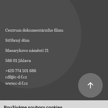
Centrum dokumentárního filmu
Stříbrný dům
Masarykovo náměstí 21
586 01 Jihlava
+420 774 101 686
cdf@c-d-f.cz
www.c-d-f.cz
OTEVÍRACÍ HODINY
Používáme soubory cookies