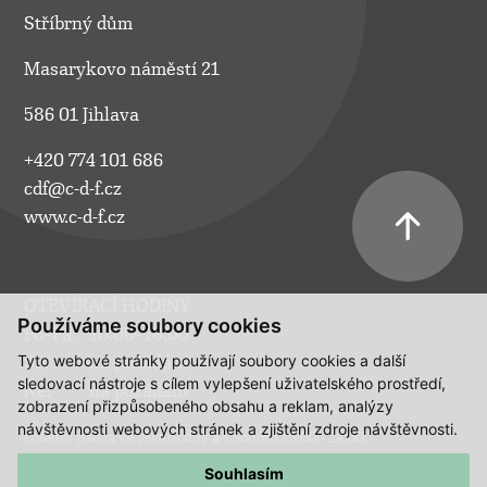
Stříbrný dům
Masarykovo náměstí 21
586 01 Jihlava
+420 774 101 686
cdf@c-d-f.cz
www.c-d-f.cz
OTEVÍRACÍ HODINY
Používáme soubory cookies
Po–Pá:
10.00–18.00
Tyto webové stránky používají soubory cookies a další
So:
na požádání
sledovací nástroje s cílem vylepšení uživatelského prostředí,
Ne:
na požádání
zobrazení přizpůsobeného obsahu a reklam, analýzy
návštěvnosti webových stránek a zjištění zdroje návštěvnosti.
Polední pauza ve všední dny a v sobotu 13:00 - 14:00.
Souhlasím