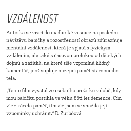
VZDÁLENOST
Autorka se vrací do maďarské vesnice na poslední
návštěvu babičky a rozostřeností obrazů zdůrazňuje
mentální vzdálenost, která je spjatá s fyzickým
vzdálením, ale také s časovou prolukou od dětských
dojmů a zážitků, na které tiše vzpomíná klidný
komentář, jenž supluje mizející paměť stárnoucího
těla.
„Tento film vyvstal ze osobního prožitku v době, kdy
mou babičku postihla ve věku 85ti let demence. Čím
víc ztrácela paměť, tím víc jsem se snažila její
vzpomínky uchránit.“ D. Zurbóová