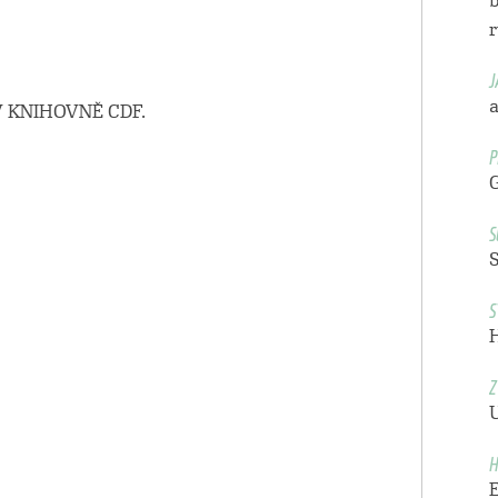
b
J
a
 KNIHOVNĚ CDF.
P
S
S
Z
H