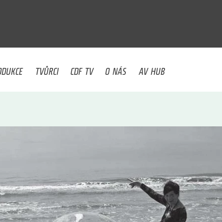
U
ODUKCE
TVŮRCI
CDF TV
O NÁS
AV HUB