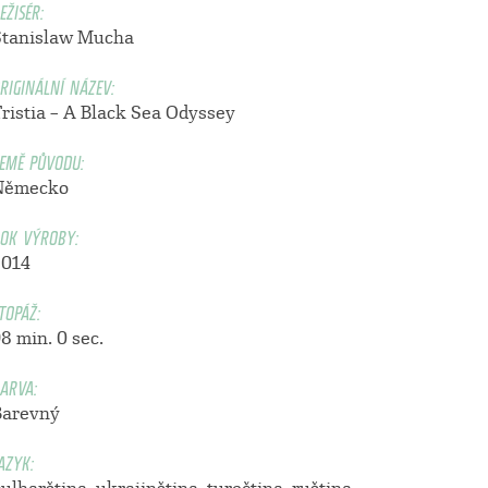
EŽISÉR:
Stanislaw Mucha
RIGINÁLNÍ NÁZEV:
Tristia – A Black Sea Odyssey
EMĚ PŮVODU:
Německo
OK VÝROBY:
2014
TOPÁŽ:
8 min. 0 sec.
ARVA:
Barevný
AZYK: