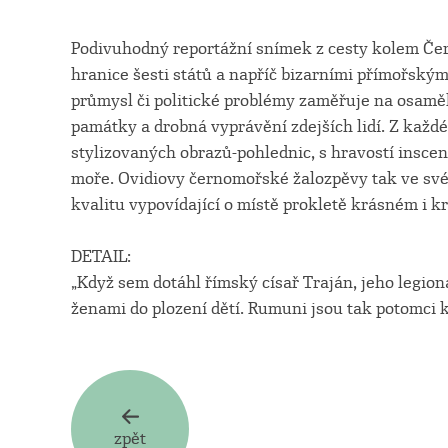
Podivuhodný reportážní snímek z cesty kolem Čer
hranice šesti států a napříč bizarními přímořskými
průmysl či politické problémy zaměřuje na osaměle
památky a drobná vyprávění zdejších lidí. Z každé
stylizovaných obrazů-pohlednic, s hravostí insce
moře. Ovidiovy černomořské žalozpěvy tak ve sv
kvalitu vypovídající o místě prokletě krásném i k
DETAIL:
„Když sem dotáhl římský císař Traján, jeho legion
ženami do plození dětí. Rumuni jsou tak potomci 
zpět