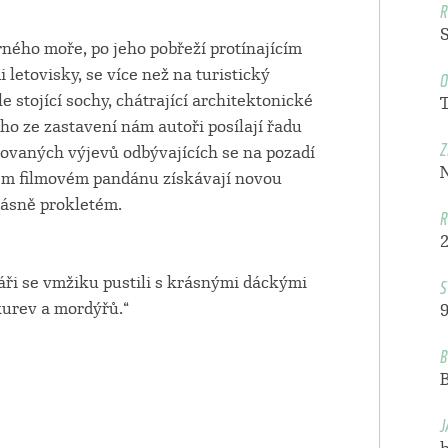
R
ného moře, po jeho pobřeží protínajícím
O
 letovisky, se více než na turistický
 stojící sochy, chátrající architektonické
ho ze zastavení nám autoři posílají řadu
Z
novaných výjevů odbývajících se na pozadí
ém filmovém pandánu získávají novou
rásně prokletém.
R
S
áři se vmžiku pustili s krásnými dáckými
kurev a mordýřů.“
9
B
J