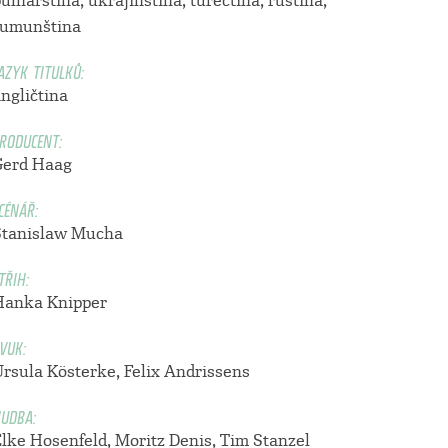
ulharština, ukrajinština, turečtina, ruština,
rumunština
AZYK TITULKŮ:
ngličtina
RODUCENT:
Gerd Haag
CÉNÁŘ:
Stanislaw Mucha
TŘIH:
Hanka Knipper
VUK:
Ursula Kösterke, Felix Andrissens
UDBA:
Elke Hosenfeld, Moritz Denis, Tim Stanzel