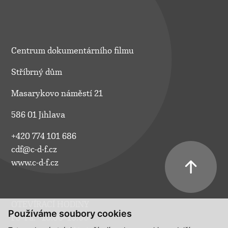
Centrum dokumentárního filmu
Stříbrný dům
Masarykovo náměstí 21
586 01 Jihlava
+420 774 101 686
cdf@c-d-f.cz
www.c-d-f.cz
OTEVÍRACÍ HODINY
Používáme soubory cookies
Po–Pá:
10.00–18.00