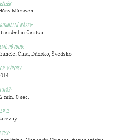
EŽISÉR:
Måns Månsson
RIGINÁLNÍ NÁZEV:
Stranded in Canton
EMĚ PŮVODU:
Francie, Čína, Dánsko, Švédsko
OK VÝROBY:
2014
TOPÁŽ:
2 min. 0 sec.
ARVA:
Barevný
AZYK: