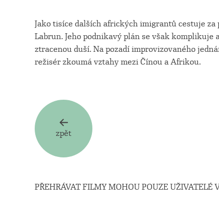
Jako tisíce dalších afrických imigrantů cestuje z
Labrun. Jeho podnikavý plán se však komplikuje a
ztracenou duší. Na pozadí improvizovaného jednán
režisér zkoumá vztahy mezi Čínou a Afrikou.
zpět
PŘEHRÁVAT FILMY MOHOU POUZE UŽIVATELÉ V