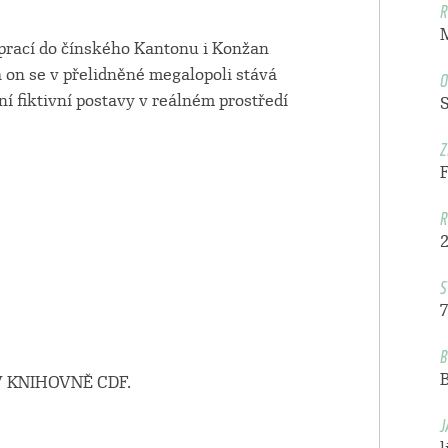
R
a prací do čínského Kantonu i Konžan
O
 on se v přelidněné megalopoli stává
í fiktivní postavy v reálném prostředí
Z
R
S
7
B
 KNIHOVNĚ CDF.
J