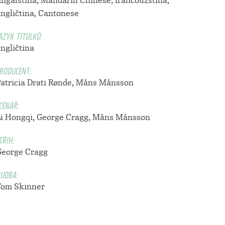
ingalština, Mandarin Chinese, francouzština,
angličtina, Cantonese
AZYK TITULKŮ:
ngličtina
RODUCENT:
atricia Drati Rønde
,
Måns Månsson
CÉNÁŘ:
Li Hongqi
,
George Cragg
,
Måns Månsson
TŘIH:
George Cragg
UDBA:
Tom Skinner