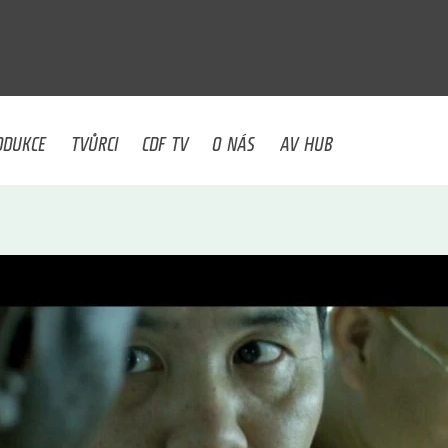
U
ODUKCE
TVŮRCI
CDF TV
O NÁS
AV HUB