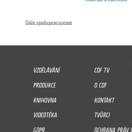
Dále spolupracujeme
VZDĚLÁVÁNÍ
CDF TV
PRODUKCE
O CDF
KNIHOVNA
KONTAKT
VIDEOTÉKA
TVŮRCI
GDPR
OCHRANA PRÁV D