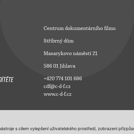
Centrum dokumentárního filmu
Stříbrný dům
Masarykovo náměstí 21
586 01 Jihlava
ÍTĚTE
+420 774 101 686
cdf@c-d-f.cz
www.c-d-f.cz
 nástroje s cílem vylepšení uživatelského prostředí, zobrazení přiz