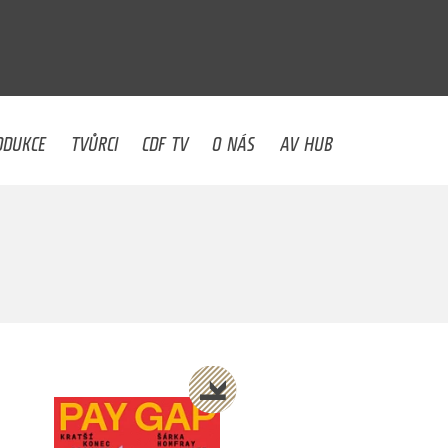
U
ODUKCE
TVŮRCI
CDF TV
O NÁS
AV HUB