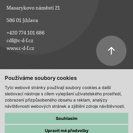
Masarykovo náměstí 21
586 01 Jihlava
+420 774 101 686
cdf@c-d-f.cz
www.c-d-f.cz
OTEVÍRACÍ HODINY
Používáme soubory cookies
Po–Pá:
10.00–18.00
Tyto webové stránky používají soubory cookies a další
So:
na požádání
sledovací nástroje s cílem vylepšení uživatelského prostředí,
Ne:
na požádání
zobrazení přizpůsobeného obsahu a reklam, analýzy
návštěvnosti webových stránek a zjištění zdroje návštěvnosti.
Polední pauza ve všední dny a v sobotu 13:00 - 14:00.
Souhlasím
Upravit mé předvolby