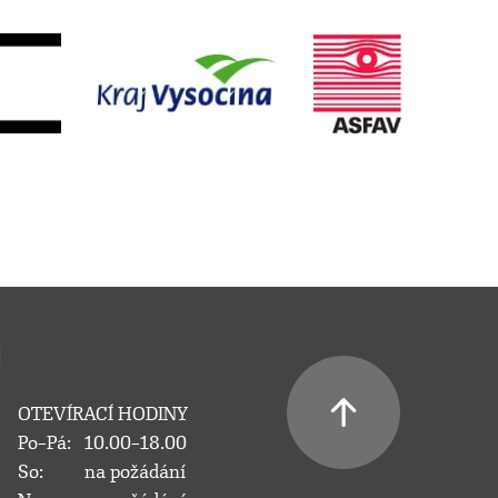
OTEVÍRACÍ HODINY
Po–Pá:
10.00–18.00
So:
na požádání