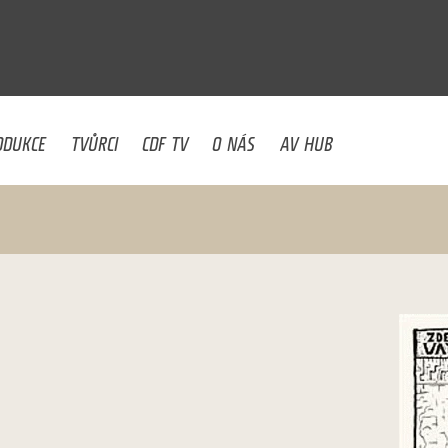
U
ODUKCE
TVŮRCI
CDF TV
O NÁS
AV HUB