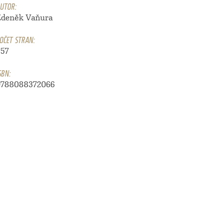
UTOR:
Zdeněk Vaňura
OČET STRAN:
257
SBN:
9788088372066