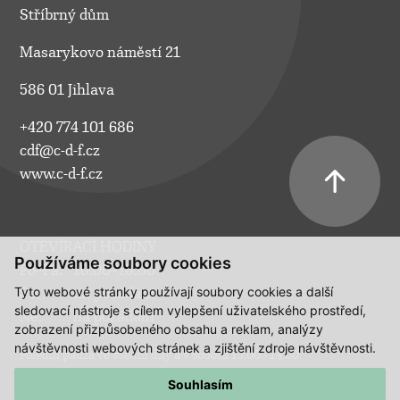
Stříbrný dům
Masarykovo náměstí 21
586 01 Jihlava
+420 774 101 686
cdf@c-d-f.cz
www.c-d-f.cz
OTEVÍRACÍ HODINY
Používáme soubory cookies
Po–Pá:
10.00–18.00
Tyto webové stránky používají soubory cookies a další
So:
na požádání
sledovací nástroje s cílem vylepšení uživatelského prostředí,
Ne:
na požádání
zobrazení přizpůsobeného obsahu a reklam, analýzy
návštěvnosti webových stránek a zjištění zdroje návštěvnosti.
Polední pauza ve všední dny a v sobotu 13:00 - 14:00.
Souhlasím