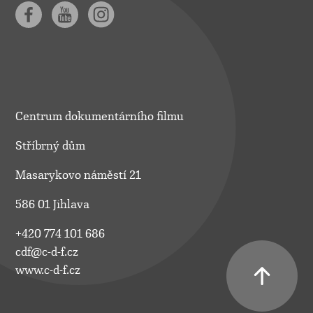
Centrum dokumentárního filmu
Stříbrný dům
Masarykovo náměstí 21
586 01 Jihlava
+420 774 101 686
cdf@c-d-f.cz
www.c-d-f.cz