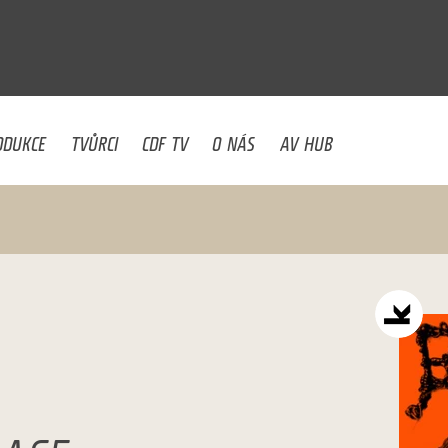
U
ODUKCE
TVŮRCI
CDF TV
O NÁS
AV HUB