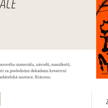
ACE
razového materiálu, návodů, manifestů,
utí za posledními dekádami kreativní
adatelská anotace. Kráceno.