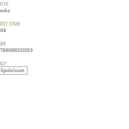
AZYK:
česky
OČET STRAN:
304
SBN:
9788088532019
AGY:
Společnost