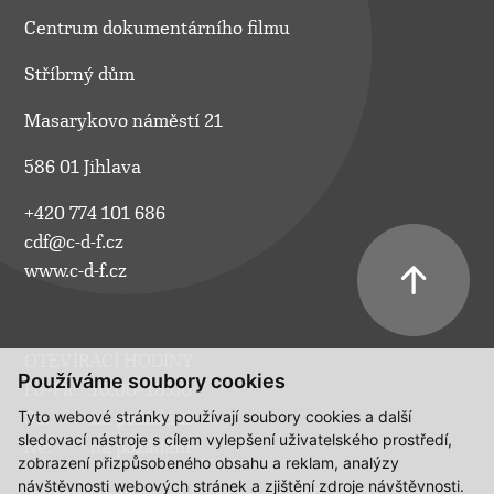
Centrum dokumentárního filmu
Stříbrný dům
Masarykovo náměstí 21
586 01 Jihlava
+420 774 101 686
cdf@c-d-f.cz
www.c-d-f.cz
OTEVÍRACÍ HODINY
Používáme soubory cookies
Po–Pá:
10.00–18.00
Tyto webové stránky používají soubory cookies a další
So:
na požádání
sledovací nástroje s cílem vylepšení uživatelského prostředí,
Ne:
na požádání
zobrazení přizpůsobeného obsahu a reklam, analýzy
návštěvnosti webových stránek a zjištění zdroje návštěvnosti.