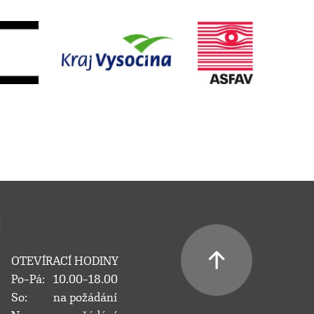
OTEVÍRACÍ HODINY
Po–Pá:
10.00–18.00
So:
na požádání