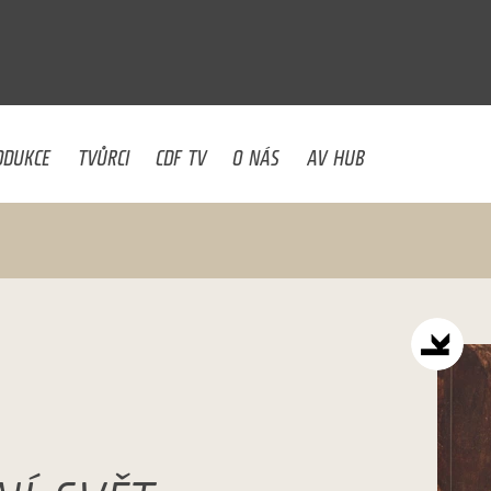
U
ODUKCE
TVŮRCI
CDF TV
O NÁS
AV HUB