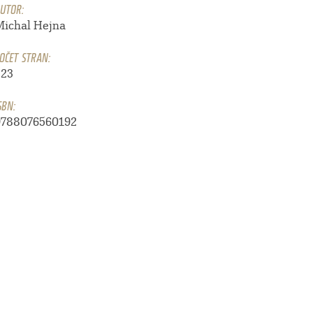
UTOR:
Michal Hejna
OČET STRAN:
223
SBN:
9788076560192