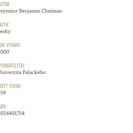
UTOR:
Seymour Benjamin Chatman
AZYK:
česky
OK VYDÁNÍ:
2000
YDAVATELSTVÍ:
Univerzita Palackého
OČET STRAN:
259
SBN:
8024401754