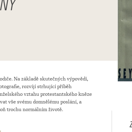
ÍNY
rodiče. Na základě skutečných výpovědí,
ografie, rozvíjí strhující příběh
anželského vztahu protestantského kněze
vat vše svému domnělému poslání, a
poň trochu normálním životě.