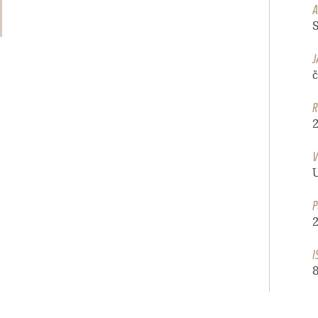
A
J
R
V
P
I