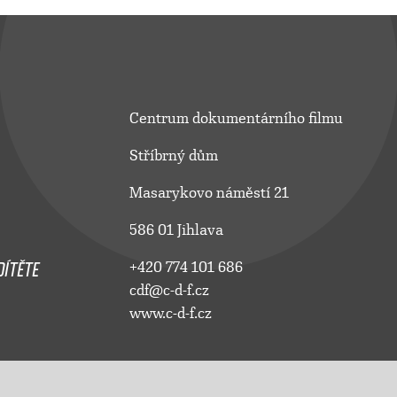
Centrum dokumentárního filmu
Stříbrný dům
Masarykovo náměstí 21
586 01 Jihlava
ÍTĚTE
+420 774 101 686
cdf@c-d-f.cz
www.c-d-f.cz