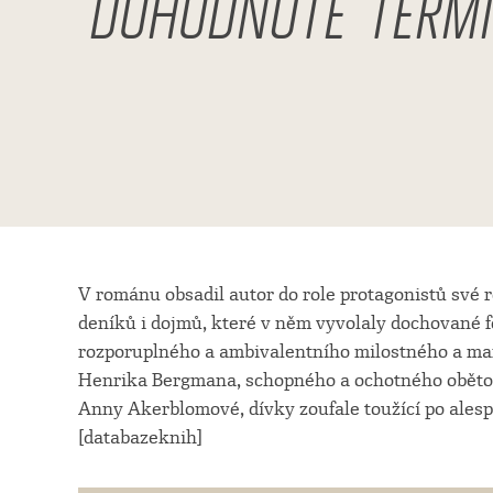
DOHODNUTÉ TERM
V románu obsadil autor do role protagonistů své 
deníků i dojmů, které v něm vyvolaly dochované fot
rozporuplného a ambivalentního milostného a m
Henrika Bergmana, schopného a ochotného oběto
Anny Akerblomové, dívky zoufale toužící po ales
[databazeknih]