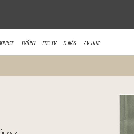
U
ODUKCE
TVŮRCI
CDF TV
O NÁS
AV HUB