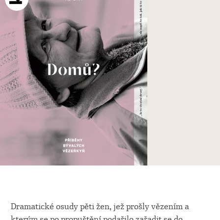
Dramatické osudy pěti žen, jež prošly vězením a
kterým se po propuštění podařilo zařadit se do