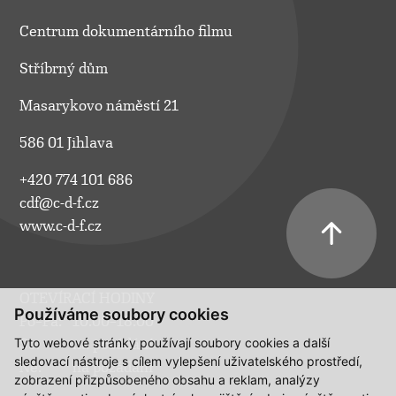
Centrum dokumentárního filmu
Stříbrný dům
Masarykovo náměstí 21
586 01 Jihlava
+420 774 101 686
cdf@c-d-f.cz
www.c-d-f.cz
OTEVÍRACÍ HODINY
Používáme soubory cookies
Po–Pá:
10.00–18.00
Tyto webové stránky používají soubory cookies a další
So:
na požádání
sledovací nástroje s cílem vylepšení uživatelského prostředí,
Ne:
na požádání
zobrazení přizpůsobeného obsahu a reklam, analýzy