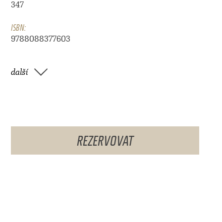
347
ISBN:
9788088377603
další
REZERVOVAT