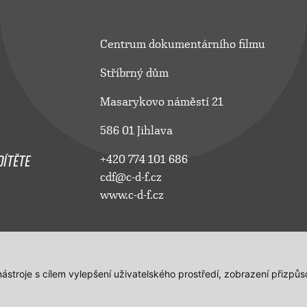
Centrum dokumentárního filmu
Stříbrný dům
Masarykovo náměstí 21
586 01 Jihlava
ÍTĚTE
+420 774 101 686
cdf@c-d-f.cz
www.c-d-f.cz
 nástroje s cílem vylepšení uživatelského prostředí, zobrazení přiz