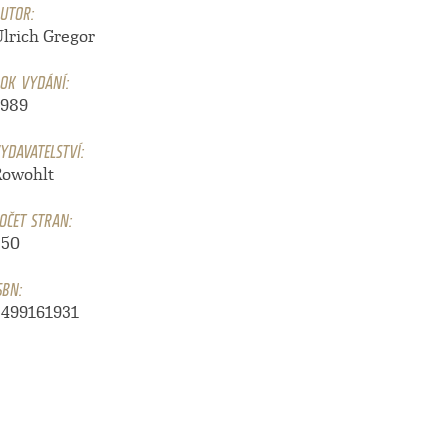
UTOR:
Ulrich Gregor
OK VYDÁNÍ:
1989
YDAVATELSTVÍ:
Rowohlt
OČET STRAN:
250
SBN:
3499161931