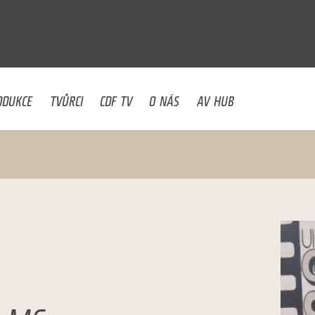
U
ODUKCE
TVŮRCI
CDF TV
O NÁS
AV HUB