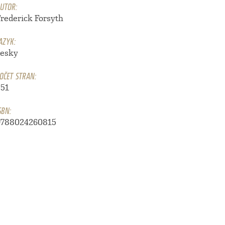
UTOR:
Frederick Forsyth
AZYK:
česky
OČET STRAN:
551
SBN:
9788024260815