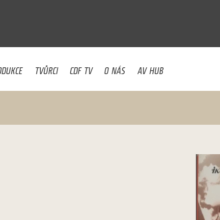
U
ODUKCE
TVŮRCI
CDF TV
O NÁS
AV HUB