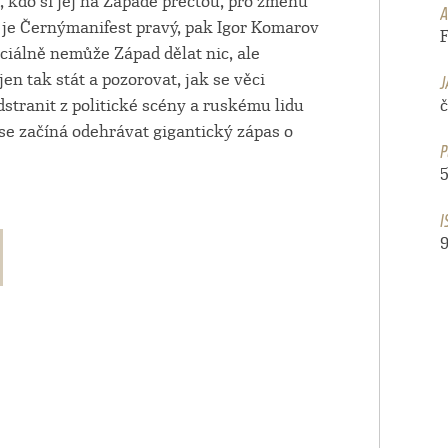
 kdo si jej na Západě přečtou, pro změnu
A
li je Černýmanifest pravý, pak Igor Komarov
iciálně nemůže Západ dělat nic, ale
J
en tak stát a pozorovat, jak se věci
tranit z politické scény a ruskému lidu
 se začíná odehrávat gigantický zápas o
P
I