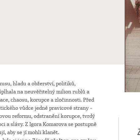
usu, hladu a obžerství, politiků,
šplhala na neuvěřitelný milion rublů a
ace, chaosu, korupce a zločinnosti. Před
atického vůdce jedné pravicové strany –
vou reformu, odstranění korupce, tvrdý
oci a slávy. Z Igora Komarova se postupně
í, aby se jí mohli klanět.