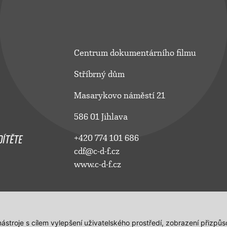
Centrum dokumentárního filmu
Stříbrný dům
Masarykovo náměstí 21
586 01 Jihlava
ÍTĚTE
+420 774 101 686
cdf@c-d-f.cz
www.c-d-f.cz
 nástroje s cílem vylepšení uživatelského prostředí, zobrazení přiz