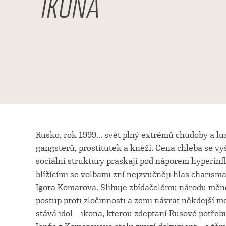
IKONA
Rusko, rok 1999... svět plný extrémů chudoby a lux
gangsterů, prostitutek a kněží. Cena chleba se vy
sociální struktury praskají pod náporem hyperinfl
blížícími se volbami zní nejzvučněji hlas charism
Igora Komarova. Slibuje zbídačelému národu měno
postup proti zločinnosti a zemi návrat někdejší m
stává idol – ikona, kterou zdeptaní Rusové potřebuj