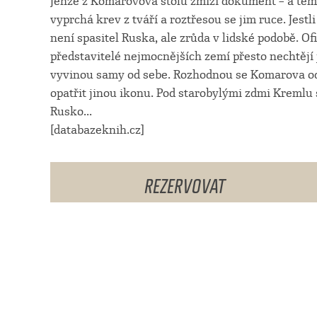
Jenže z Komarovova stolu zmizí dokument – a těm,
vyprchá krev z tváří a roztřesou se jim ruce. Jest
není spasitel Ruska, ale zrůda v lidské podobě. Of
představitelé nejmocnějších zemí přesto nechtějí j
vyvinou samy od sebe. Rozhodnou se Komarova ods
opatřit jinou ikonu. Pod starobylými zdmi Kremlu
Rusko...
[databazeknih.cz]
REZERVOVAT