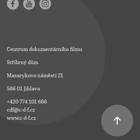
Centrum dokumentárního filmu
Stříbrný dům
Masarykovo náměstí 21
586 01 Jihlava
+420 774 101 686
cdf@c-d-f.cz
www.c-d-f.cz