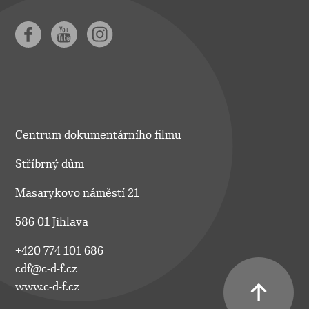
Centrum dokumentárního filmu
Stříbrný dům
Masarykovo náměstí 21
586 01 Jihlava
+420 774 101 686
cdf@c-d-f.cz
www.c-d-f.cz