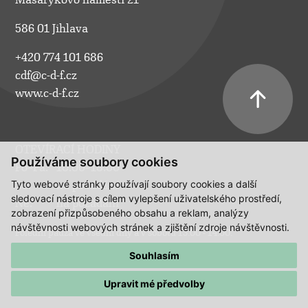
586 01 Jihlava
+420 774 101 686
cdf@c-d-f.cz
www.c-d-f.cz
OTEVÍRACÍ HODINY
Používáme soubory cookies
Po–Pá:
10.00–18.00
Tyto webové stránky používají soubory cookies a další
So:
na požádání
sledovací nástroje s cílem vylepšení uživatelského prostředí,
Ne:
na požádání
zobrazení přizpůsobeného obsahu a reklam, analýzy
návštěvnosti webových stránek a zjištění zdroje návštěvnosti.
Polední pauza ve všední dny a v sobotu 13:00 - 14:00.
Souhlasím
Upravit mé předvolby