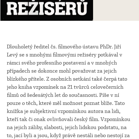
Dlouholetý ředitel čs. filmového ústavu PhDr. Jiří
Levý se s mnohými filmovými režiséry potkával v
rámci svého profesního postavení a v mnohých
případech se dokonce mohl považovat za jejich
blízkého přítele. Z osobních setkání také čerpá tato
jeho kniha vzpomínek na 21 tvůrců celovečerních
filmů od šedesátých let do současnosti. Píše v ní
pouze o těch, které měl možnost poznat blíže. Tato
knížka je subjektivní vzpomínkou autora na lidi,
kteří tak či onak ovlivňovali český film. Vzpomínkou
na jejich záliby, slabosti, jejich lidskou podstatu, na
to, jací byli a jsou, když právě nestáli nebo nestojí za